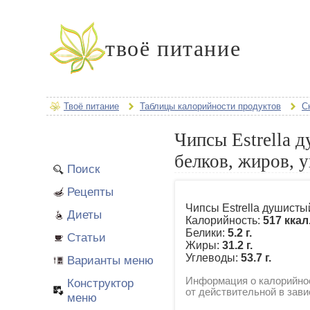
твоё питание
Твоё питание
Таблицы калорийности продуктов
С
Чипсы Estrella 
белков, жиров, 
Поиск
Рецепты
Чипсы Estrella душисты
Диеты
Калорийность:
517 ккал
Белики:
5.2 г.
Статьи
Жиры:
31.2 г.
Углеводы:
53.7 г.
Варианты меню
Информация о калорийнос
Конструктор
от действительной в зави
меню