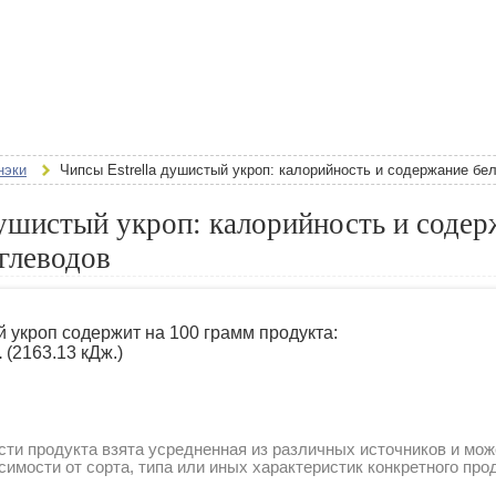
нэки
Чипсы Estrella душистый укроп: калорийность и содержание бел
душистый укроп: калорийность и соде
углеводов
й укроп содержит на 100 грамм продукта:
.
(2163.13 кДж.)
ти продукта взята усредненная из различных источников и мож
симости от сорта, типа или иных характеристик конкретного про