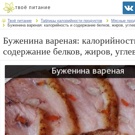
твоё питание
Твоё питание
Таблицы калорийности продуктов
Мясные про
Буженина вареная: калорийность и содержание белков, жиров, угле
Буженина вареная: калорийност
содержание белков, жиров, угле