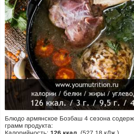
Блюдо армянское Бозбаш 4 сезона содерж
грамм продукта:
Калорийность:
126 ккал.
(527.18 кДж.)