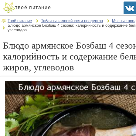
твоё питание
Твоё питание
Таблицы калорийности продуктов
Мясные про
Блюдо армянское Бозбаш 4 сезона: калорийность и содержание белк
углеводов
Блюдо армянское Бозбаш 4 сезо
калорийность и содержание бел
жиров, углеводов