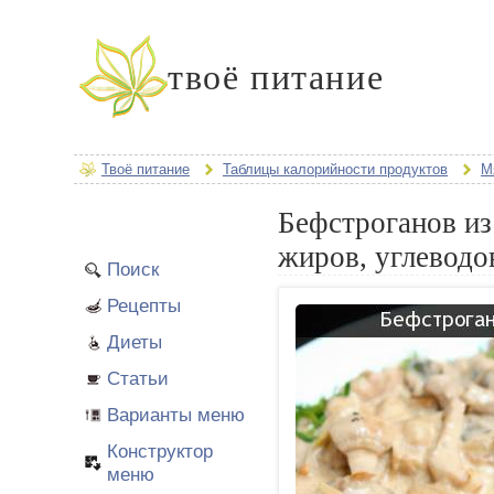
твоё питание
Твоё питание
Таблицы калорийности продуктов
М
Бефстроганов из
жиров, углеводо
Поиск
Рецепты
Диеты
Статьи
Варианты меню
Конструктор
меню