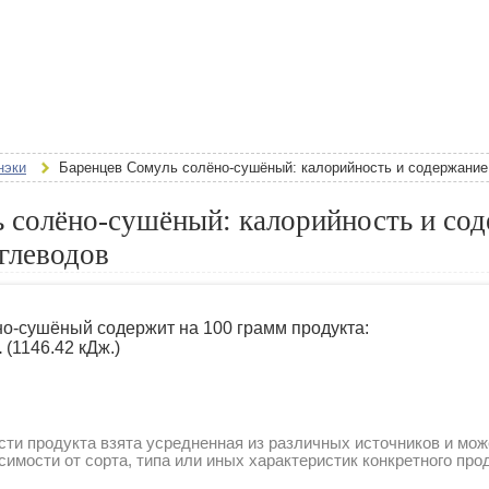
нэки
Баренцев Сомуль солёно-сушёный: калорийность и содержание 
 солёно-сушёный: калорийность и со
углеводов
о-сушёный содержит на 100 грамм продукта:
.
(1146.42 кДж.)
ти продукта взята усредненная из различных источников и мож
симости от сорта, типа или иных характеристик конкретного про