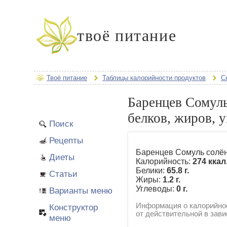
твоё питание
Твоё питание
Таблицы калорийности продуктов
С
Баренцев Сомуль
белков, жиров, 
Поиск
Рецепты
Баренцев Сомуль солён
Диеты
Калорийность:
274 ккал
Белики:
65.8 г.
Статьи
Жиры:
1.2 г.
Углеводы:
0 г.
Варианты меню
Информация о калорийнос
Конструктор
от действительной в зави
меню