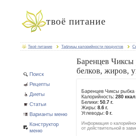
твоё питание
Твоё питание
Таблицы калорийности продуктов
С
Баренцев Чиксы 
белков, жиров, 
Поиск
Рецепты
Баренцев Чиксы рыбка 
Диеты
Калорийность:
280 ккал
Белики:
50.7 г.
Статьи
Жиры:
8.6 г.
Углеводы:
0 г.
Варианты меню
Информация о калорийнос
Конструктор
от действительной в зави
меню