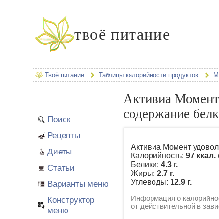
твоё питание
Твоё питание
Таблицы калорийности продуктов
М
Активиа Момент 
содержание белк
Поиск
Рецепты
Активиа Момент удовол
Диеты
Калорийность:
97 ккал.
Белики:
4.3 г.
Статьи
Жиры:
2.7 г.
Углеводы:
12.9 г.
Варианты меню
Информация о калорийнос
Конструктор
от действительной в зави
меню