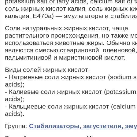
potassium salt of fatty acids, calcium salt of f
соль жирных кислот калия, соль жирных ки
кальция, E470a) — эмульгаторы и стабили
Соли натуральных жирных кислот, чаще
растительного происхождения, но также м
использоваться животные жиры. Обычно к
являются смесью стеариновой, олеиновой
пальмитинивой и миристиновой кислот.
Виды солей жирных кислот:
- Натриевые соли жирных кислот (sodium sal
acids);
- Калиевые соли жирных кислот (potassium sa
acids);
- Кальциевые соли жирных кислот (calcium sa
acids).
Группа:
Стабилизаторы, загустители, эм