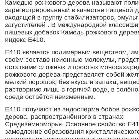
Камедью рожкового дерева называют поли
зарегистрированный в качестве пищевой д
входящей в группу стабилизаторов, эмульг
загустителей . В международной классифи
пищевых добавок Камедь рожкового дерев
индекс Е410.
Е410 является полимерным веществом, и
своём составе неионные молекулы, предс
остатками сложных и простых моносахари
рожкового дерева представляет собой жёл
мелкий порошок, без вкуса и запаха, веще
растворимо лишь в горячей воде, в солёно
среде остаётся неизменным.
Е410 получают из эндосперма бобов рожк
дерева, распространённого в странах
Средиземноморья. Основное свойство Е41
замедление образования кристаллического
процессе охлаждения продуктов и создани