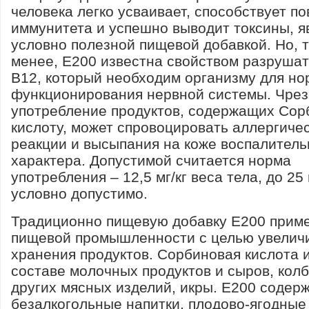
человека легко усваивает, способствует 
иммунитета и успешно выводит токсины, я
условно полезной пищевой добавкой. Но, 
менее, Е200 известна свойством разруша
В12, который необходим организму для но
функционирования нервной системы. Чре
употребление продуктов, содержащих Со
кислоту, может спровоцировать аллергиче
реакции и высыпания на коже воспалитель
характера. Допустимой считается норма
употребления – 12,5 мг/кг веса тела, до 25 
условно допустимо.
Традиционно пищевую добавку Е200 прим
пищевой промышленности с целью увеличи
хранения продуктов. Сорбиновая кислота 
составе молочных продуктов и сыров, кол
других мясных изделий, икры. Е200 содер
безалкогольные напитки, плодово-ягодные 