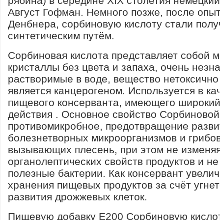
рябина) в середине XIX столетия немецкий
Август Гофман. Немного позже, после опы
Денбнера, сорбиновую кислоту стали полу
синтетическим путём.
Сорбиновая кислота представляет собой м
кристаллы без цвета и запаха, очень незн
растворимые в воде, вещество нетоксично
является канцерогеном. Используется в ка
пищевого консерванта, имеющего широкий
действия . Основное свойство Сорбиновой
противомикробное, предотвращение разви
болезнетворных микроорганизмов и грибов
вызывающих плесень, при этом не изменя
органолептических свойств продуктов и не
полезные бактерии. Как консервант увелич
хранения пищевых продуктов за счёт угне
развития дрожжевых клеток.
Пищевую добавку Е200 Сорбиновую кисло