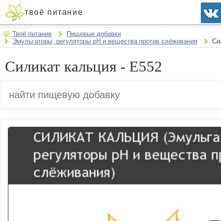
твоё питание
Твоё питание
Пищевые добавки
Эмульгаторы, регуляторы рН и вещества против слёживания
Си
Силикат кальция - E552