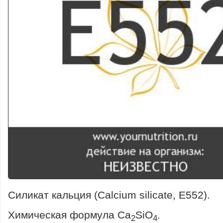
Силикат кальция (Calcium silicate, E552).
Химическая формула Ca
SiO
.
2
4