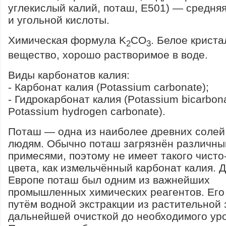
углекислый калий, поташ, E501) — средняя
и угольной кислоты.
Химическая формула K
CO
. Белое крист
2
3
вещество, хорошо растворимое в воде.
Виды карбонатов калия:
- Карбонат калия (Potassium carbonate);
- Гидрокарбонат калия (Potassium bicarbon
Potassium hydrogen carbonate).
Поташ — одна из наиболее древних солей
людям. Обычно поташ загрязнён различн
примесями, поэтому не имеет такого чисто
цвета, как измельчённый карбонат калия. Д
Европе поташ был одним из важнейших
промышленных химических реагентов. Его
путём водной экстракции из растительной 
дальнейшей очисткой до необходимого уро