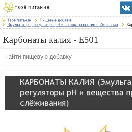
твоё питание
Твоё питание
Пищевые добавки
Эмульгаторы, регуляторы рН и вещества против слёживания
Ка
Карбонаты калия - E501