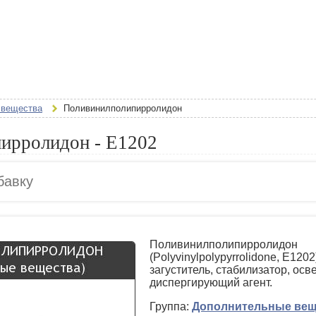
 вещества
Поливинилполипирролидон
ирролидон - E1202
Поливинилполипирролидон
(Polyvinylpolypyrrolidone, E120
загуститель, стабилизатор, осв
диспергирующий агент.
Группа:
Дополнительные вещ