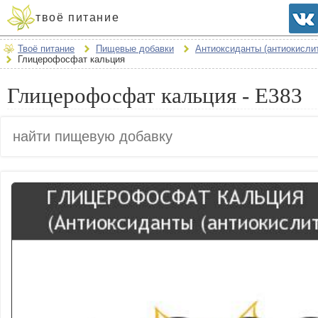
твоё питание
Твоё питание
Пищевые добавки
Антиоксиданты (антиокисли
Глицерофосфат кальция
Глицерофосфат кальция - E383