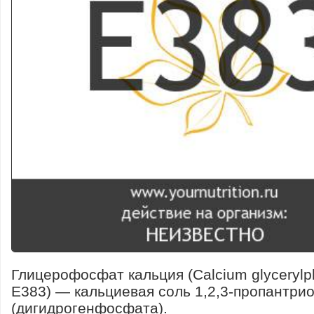
Глицерофосфат кальция (Calcium glycerylp
E383) — кальциевая соль 1,2,3-пропантри
(дигидрогенфосфата).