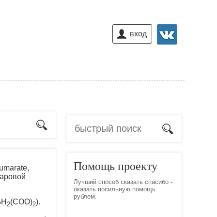
вход
Помощь проекту
umarate,
маровой
Лучший способ сказать спасибо -
оказать посильную помощь
рублем.
H
(COO)
).
2
2
2