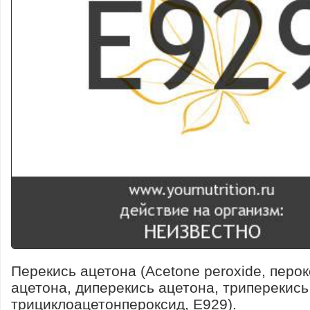
Перекись ацетона (Acetone peroxide, перо
ацетона, диперекись ацетона, триперекись
трициклоацетонпероксид, E929).