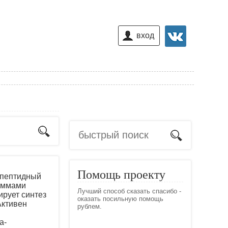
вход
Помощь проекту
ипептидный
аммами
Лучший способ сказать спасибо -
бирует синтез
оказать посильную помощь
Активен
рублем.
а-