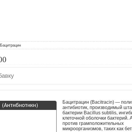
Бацитрацин
00
Бацитрацин (Bacitracin) — пол
антибиотик, производимый шт
бактерии Bacillus subtilis, инги
клеточной оболочки бактерий. 
против грамположительных
микроорганизмов, таких как бет