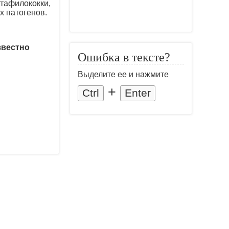
стафилококки,
х патогенов.
звестно
Ошибка в тексте?
Выделите ее и нажмите
+
Ctrl
Enter