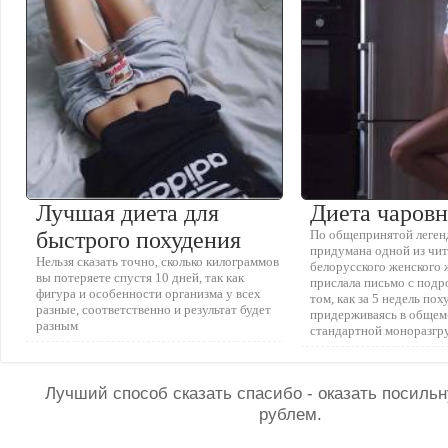
Лучшая диета для
Диета чаров
быстрого похудения
По общепринятой легенд
придумана одной из чи
Нельзя сказать точно, сколько килограммов
белорусского женского
вы потеряете спустя 10 дней, так как
прислала письмо с подр
фигура и особенности организма у всех
том, как за 5 недель поху
разные, соответственно и результат будет
придерживаясь в общем
разным
стандартной моноразгр
Лучший способ сказать спасибо - оказать посил
рублем.