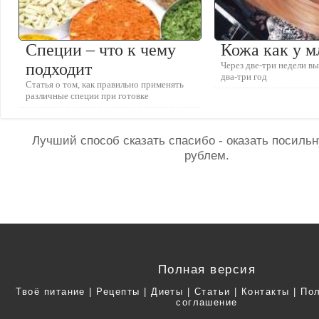
Специи – что к чему
Кожа как у м
подходит
Через две-три недели в
два-три год
Статья о том, как правильно применять
различные специи при готовке
Лучший способ сказать спасибо - оказать посил
рублем.
Полная версия
Твоё питание
|
Рецепты
|
Диеты
|
Статьи
|
Контакты
|
Пол
соглашение