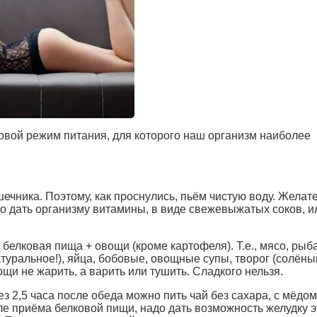
вой режим питания, для которого наш организм наиболее
шечника. Поэтому, как проснулись, пьём чистую воду. Желат
до дать организму витамины, в виде свежевыжатых соков, и
 белковая пища + овощи (кроме картофеля). Т.е., мясо, рыба
туральное!), яйца, бобовые, овощные супы, творог (солёный
ощи не жарить, а варить или тушить. Сладкого нельзя.
з 2,5 часа после обеда можно пить чай без сахара, с мёдом
ле приёма белковой пищи, надо дать возможность желудку э