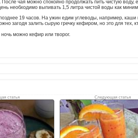
 После чая можно спокойно продолжать пить чистую воду, е
день необходимо выпивать 1,5 литра чистой воды как миним
 позднее 19 часов. На ужин едим углеводы, например, каши 
ожно загодя залить сырую гречку кефиром, но это для тех, к
 ночь можно кефир или творог.
ая статья
Следующая статья