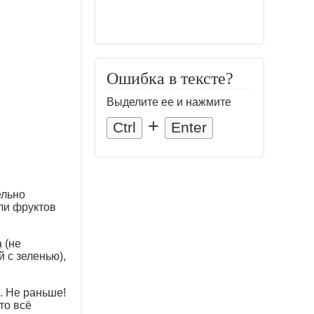
Ошибка в тексте?
Выделите ее и нажмите
+
Ctrl
Enter
ельно
ли фруктов
 (не
 с зеленью),
. Не раньше!
то всё