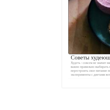
Советы худею
Худеть - совсем не значит н
важно правильно выбирать 
перестроить свое питание п
эксперименты с диетами во