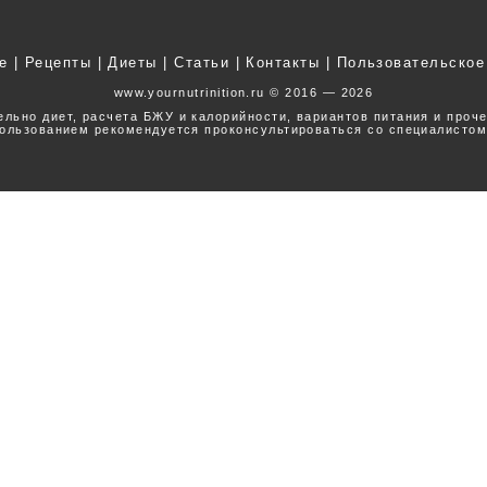
е
|
Рецепты
|
Диеты
|
Статьи
|
Контакты
|
Пользовательское
www.yournutrinition.ru © 2016 — 2026
ельно диет, расчета БЖУ и калорийности, вариантов питания и проч
ользованием рекомендуется проконсультироваться со специалистом
Наверх