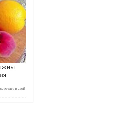
олжны
ия
включить в свой