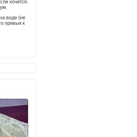
сли хочется.
ум.
на воде (не
то привык к