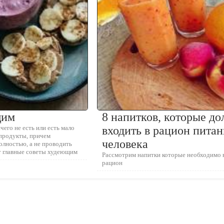
щим
8 напитков, которые д
ичего не есть или есть мало
входить в рацион питан
продукты, причем
человека
олностью, а не проводить
т главные советы худеющим
Рассмотрим напитки которые необходимо 
рацион