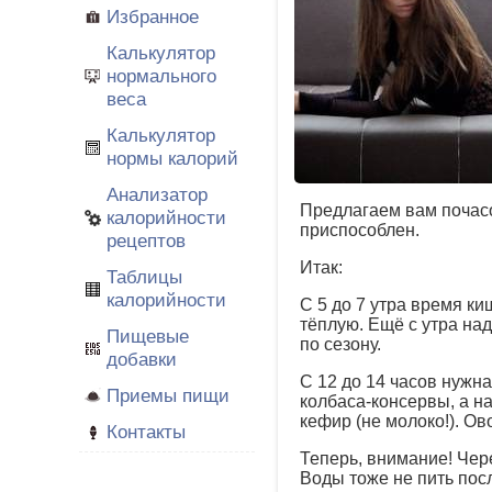
Избранное
Калькулятор
нормального
веса
Калькулятор
нормы калорий
Анализатор
Предлагаем вам почасо
калорийности
приспособлен.
рецептов
Итак:
Таблицы
калорийности
С 5 до 7 утра время ки
тёплую. Ещё с утра на
Пищевые
по сезону.
добавки
С 12 до 14 часов нужна
Приемы пищи
колбаса-консервы, а на
кефир (не молоко!). Ов
Контакты
Теперь, внимание! Чере
Воды тоже не пить пос