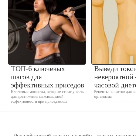
ТОП-6 ключевых
Выведи токси
шагов для
невероятной 
эффективных приседов
часовой диет
Ключевые моменты, которые стоит учесть
Рецепты напитков для в
для достижения максимальной
организма
эффективности при приседаниях
Лучший способ сказать спасибо - оказать посил