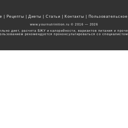
е
|
Рецепты
|
Диеты
|
Статьи
|
Контакты
|
Пользовательское
www.yournutrinition.ru © 2016 — 2026
ельно диет, расчета БЖУ и калорийности, вариантов питания и проч
ользованием рекомендуется проконсультироваться со специалистом
Наверх