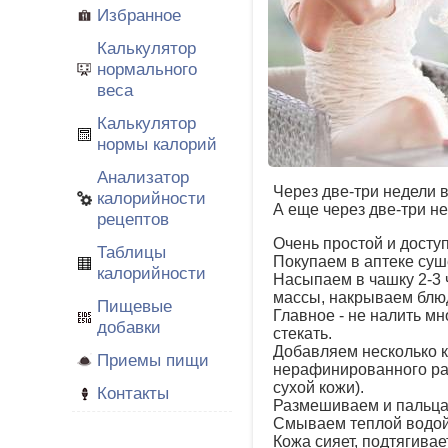
Избранное
Калькулятор
нормального
веса
Калькулятор
нормы калорий
Анализатор
Через две-три недели в
калорийности
А еще через две-три не
рецептов
Очень простой и досту
Таблицы
Покупаем в аптеке суш
калорийности
Насыпаем в чашку 2-3 
массы, накрываем блюд
Пищевые
Главное - не налить мн
добавки
стекать.
Добавляем несколько к
Приемы пищи
нерафинированного рас
сухой кожи).
Контакты
Размешиваем и пальцам
Смываем теплой водой
Кожа сияет, подтягивае