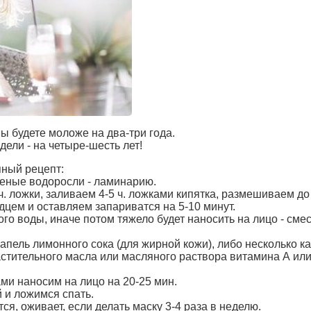
ы будете моложе на два-три года.
дели - на четыре-шесть лет!
пный рецепт:
еные водоросли - ламинарию.
ч. ложки, заливаем 4-5 ч. ложками кипятка, размешиваем д
цем и оставляем запариватся на 5-10 минут.
ого воды, иначе потом тяжело будет наносить на лицо - смес
апель лимонного сока (для жирной кожи), либо несколько к
тительного масла или масляного раствора витамина А или
и наносим на лицо на 20-25 мин.
 и ложимся спать.
тся, оживает, если делать маску 3-4 раза в неделю.