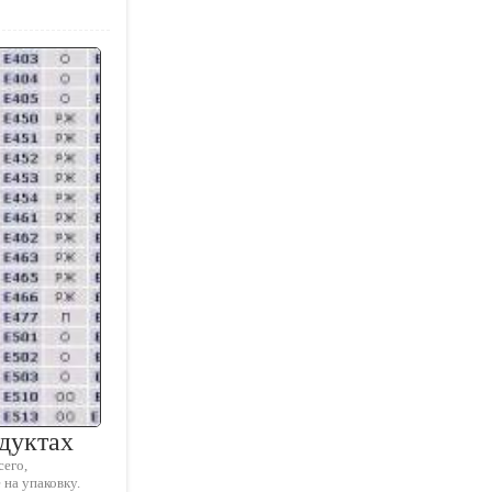
одуктах
его,
на упаковку.