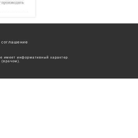
т производить
 соглашение
ее имеет информативный характер.
 (врачом).