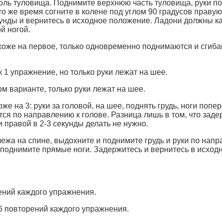
вдоль туловища. Поднимите верхнюю часть туловища, руки п
то же время согните в колене под углом 90 градусов правую 
кунды и вернитесь в исходное положение. Ладони должны к
ой ногой.
оже на первое, только одновременно поднимаются и сгиба
 1 упражнение, но только руки лежат на шее.
м варианте, только руки лежат на шее.
е на 3: руки за головой, на шее, поднять грудь, ноги попе
тся по направлению к голове. Разница лишь в том, что зад
 правой в 2-3 секунды делать не нужно.
ежа на спине, выдохните и поднимите грудь и руки по напр
поднимите прямые ноги. Задержитесь и вернитесь в исход
рений каждого упражнения.
з 6 повторений каждого упражнения.