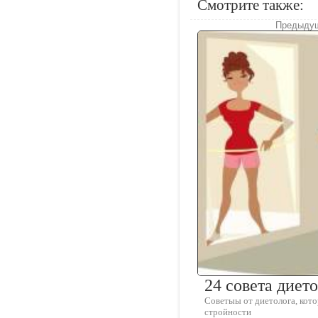
Смотрите также:
Предыдущ
24 совета диет
Советыы от диетолога, кот
стройности