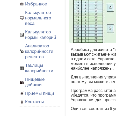
Избранное
Калькулятор
нормального
веса
Калькулятор
нормы калорий
Анализатор
Аэробика для живота "
калорийности
вызывают сжигание жир
рецептов
в одном сете. Упражне
момент в исполнении у
Таблицы
наиболее напряжены.
калорийности
Для выполнения упраж
Пищевые
поэтому вы можете лег
добавки
Программа рассчитана н
Приемы пищи
убедятся, что программ
Упражнения для пресса
Контакты
Один сет состоит из 6 