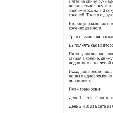
Лягте на спину, руки 
параллельно полу. И в 
задержитесь на 2-3 се
коленей. Тоже и с друг
Второе упражнение пох
коленях две ноги.
Третье выполняется как
Выполнять как во второ
Пятое упражнение похож
сгибая в колене, движу
поднятием ноги левой и
Исходное положение: л
ногам и одновременно 
положение.
План тренировки:
День 1: сет из 6 повто
День 2 и 3: два сета и