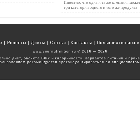
Известно, что одна и та же компания може
три категории одного и того же продукта
е
|
Рецепты
|
Диеты
|
Статьи
|
Контакты
|
Пользовательское
www.yournutrinition.ru © 2016 — 2026
ельно диет, расчета БЖУ и калорийности, вариантов питания и проч
ользованием рекомендуется проконсультироваться со специалистом
Наверх