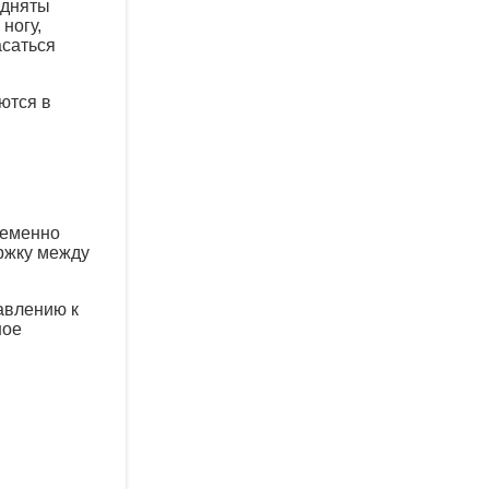
одняты
ногу,
асаться
ются в
ременно
ержку между
авлению к
ное