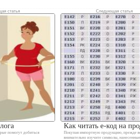
ая статья
Следующая статья
олога
Как читать e-код на пр
орые помогут добиться
Покупая импортную продукцию, прежде вс
внимательно изучите символы, нанесенные 